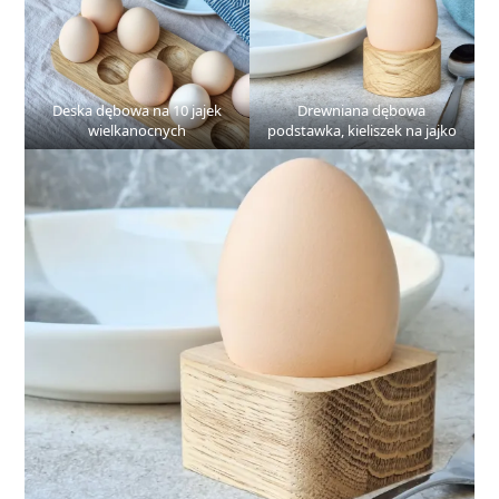
Deska dębowa na 10 jajek
Drewniana dębowa
wielkanocnych
podstawka, kieliszek na jajko