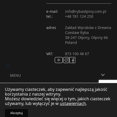
e-mail:
info@rybaolpiny.com.pl
tel.:
+48 781 124 250
adres
Zakład Wyrobów z Drewna
Czesław Ryba
38-247 Ołpiny, Ołpiny 66
Poland
VAT:
873 100 48 67
PL
MENU
INFORMACJE
Używamy ciasteczek, aby zapewnić najlepszą jakość
korzystania z naszej witryny.
KONTAKT
Możesz dowiedzieć się więcej o tym, jakich ciasteczek
Projekt
MUI DESIGN Dorota Borodziuk
używamy, lub wyłączyć je w
ustawieniach
.
Realizacja:
4AD STUDIO
Akceptuj
© 2026 Producent Wyrobów z Drewna