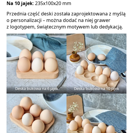
Na 10 jajek
: 235x100x20 mm
Przednia część deski została zaprojektowana z myślą
o personalizacji – można dodać na niej grawer
z logotypem, świątecznym motywem lub dedykacją.
Deska bukowa na 6 jajek
Deska bukowa na 10 jajek