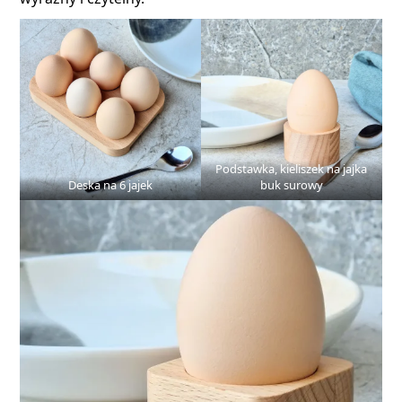
Podstawka, kieliszek na jajka
Deska na 6 jajek
buk surowy