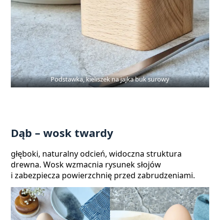
Podstawka, kieliszek na jajka buk surowy
Dąb – wosk twardy
głęboki, naturalny odcień, widoczna struktura
drewna. Wosk wzmacnia rysunek słojów
i zabezpiecza powierzchnię przed zabrudzeniami.