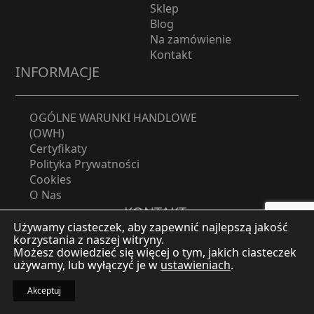
Strona główna
Sklep
Blog
Na zamówienie
Kontakt
INFORMACJE
OGÓLNE WARUNKI HANDLOWE
(OWH)
Certyfikaty
Polityka Prywatności
Używamy ciasteczek, aby zapewnić najlepszą jakość
Cookies
korzystania z naszej witryny.
O Nas
Możesz dowiedzieć się więcej o tym, jakich ciasteczek
KONTAKT
używamy, lub wyłączyć je w
ustawieniach
.
Akceptuj
e-mail:
info@rybaolpiny.com.pl