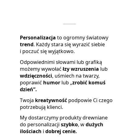
CJI?
Personalizacja
to ogromny światowy
trend
. Każdy stara się wyrazić siebie
i poczuć się wyjątkowo.
Odpowiednimi słowami lub grafiką
możemy wywołać
łzy wzruszenia
lub
wdzięczności
, uśmiech na twarzy,
poprawić
humor
lub „
zrobić komuś
dzień”.
Twoja
kreatywność
podpowie Ci czego
potrzebują klienci.
My dostarczymy produkty drewniane
do personalizacji
szybko
, w
dużych
ilościach
i
dobrej cenie.