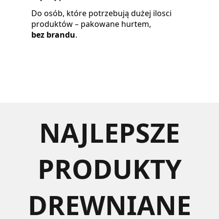
Do osób, które potrzebują dużej ilosci
produktów – pakowane hurtem,
bez brandu
.
NAJLEPSZE
PRODUKTY
DREWNIANE