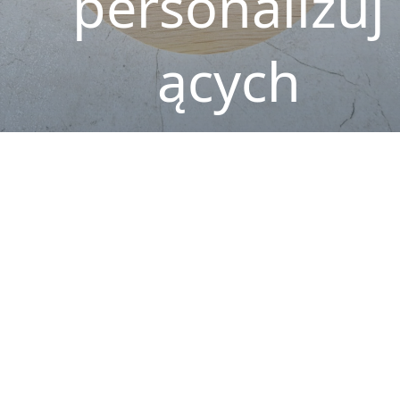
personalizuj
ących
DLACZEGO
DREWNIANE
PRODUKTY SĄ
DOBRE
DO PERSONALIZA